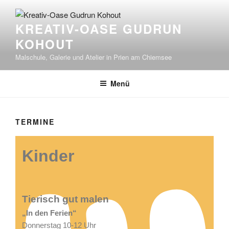
KREATIV-OASE GUDRUN
KOHOUT
Malschule, Galerie und Atelier in Prien am Chiemsee
Menü
TERMINE
Kinder
Tierisch gut malen
„In den Ferien“
Donnerstag 10-12 Uhr