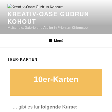
KREATIV-OASE GUDRUN
KOHOUT
Malschule, Galerie und Atelier in Prien am Chiemsee
Menü
10ER-KARTEN
10er-Karten
… gibt es für
folgende Kurse: